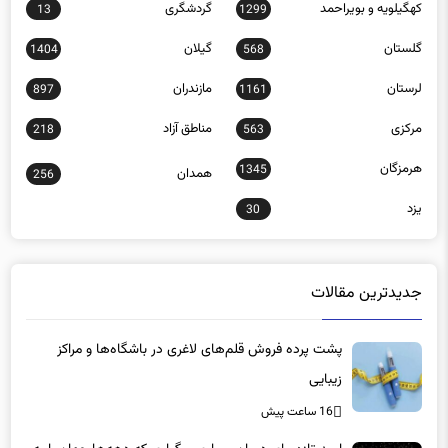
کهگیلویه و بویراحمد
گردشگری
13
1299
گلستان
گیلان
1404
568
لرستان
مازندران
897
1161
مرکزی
مناطق آزاد
218
563
هرمزگان
1345
همدان
256
یزد
30
جدیدترین مقالات
پشت پرده فروش قلم‌های لاغری در باشگاه‌ها و مراکز
زیبایی
16 ساعت پیش