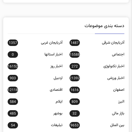
دسته بندی موضوعات
آذربایجان شرقی
آذربایجان غربی
1357
1487
اجتماعی
اخبار استانها
0
15588
اخبار تکنولوژی
اخبار روز
16152
272
اخبار ورزشی
اردبیل
903
21392
اصفهان
اقتصادی
12118
1616
البرز
ایلام
584
809
بازار مالی
بوشهر
485
32
بین الملل
تبلیغات
54
9653