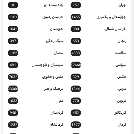
تهران
چند رسانه ای
0
757
چهارمحال و بختیاری
خراسان رضوی
1161
1455
خراسان شمالی
خوزستان
1042
980
زنجان
سبک زندگی
397
653
سلامت
سمنان
1185
4883
سیاسی
سیستان و بلوچستان
491
12668
عکس
علمی و فناوری
7632
329
فارس
فرهنگ و هنر
23306
1244
قزوین
قم
1033
770
کاریکاتور
کردستان
940
452
کرمان
کرمانشاه
1232
1877