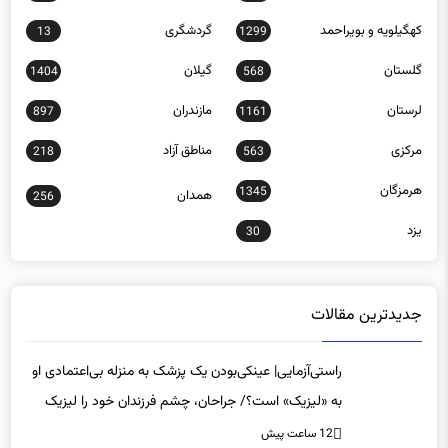
کهگیلویه و بویراحمد
گردشگری
13
1299
گلستان
گیلان
1404
568
لرستان
مازندران
897
1161
مرکزی
مناطق آزاد
218
563
هرمزگان
1345
همدان
256
یزد
30
جدیدترین مقالات
راستی‌آزمایی| عینکی‌بودن یک پزشک به منزله بی‌اعتمادی او
به «لیزیک» است؟/ جراحان، چشم فرزندان خود را لیزیک
می‌کنند؟
12 ساعت پیش