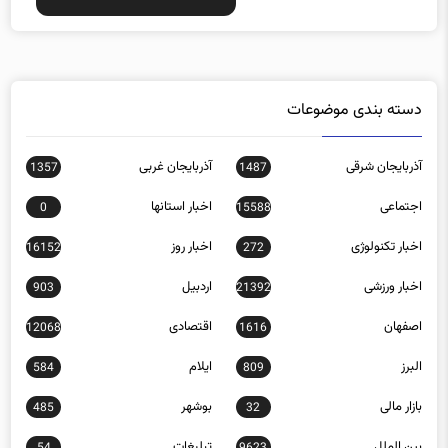
دسته بندی موضوعات
آذربایجان شرقی
آذربایجان غربی
1357
1487
اجتماعی
اخبار استانها
0
15588
اخبار تکنولوژی
اخبار روز
16152
272
اخبار ورزشی
اردبیل
903
21392
اصفهان
اقتصادی
12068
1616
البرز
ایلام
584
809
بازار مالی
بوشهر
485
32
بین الملل
تبلیغات
54
9623