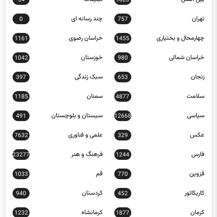
تهران
چند رسانه ای
0
757
چهارمحال و بختیاری
خراسان رضوی
1161
1455
خراسان شمالی
خوزستان
1042
980
زنجان
سبک زندگی
397
653
سلامت
سمنان
1185
4877
سیاسی
سیستان و بلوچستان
491
12668
عکس
علمی و فناوری
7632
329
فارس
فرهنگ و هنر
23277
1244
قزوین
قم
1033
770
کاریکاتور
کردستان
940
452
کرمان
کرمانشاه
1232
1877