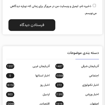
می‌نویسم.
دسته بندی موضوعات
آذربایجان شرقی
آذربایجان غربی
1357
1487
اجتماعی
اخبار استانها
0
15588
اخبار تکنولوژی
اخبار روز
16152
272
اخبار ورزشی
اردبیل
903
21392
اصفهان
اقتصادی
12046
1616