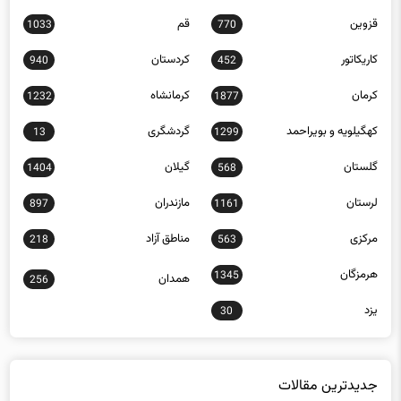
کاریکاتور
کردستان
940
452
کرمان
کرمانشاه
1232
1877
کهگیلویه و بویراحمد
گردشگری
13
1299
گلستان
گیلان
1404
568
لرستان
مازندران
897
1161
مرکزی
مناطق آزاد
218
563
هرمزگان
1345
همدان
256
یزد
30
جدیدترین مقالات