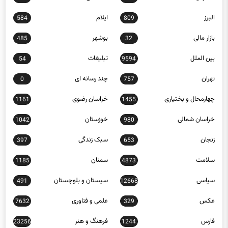
البرز
ایلام
584
809
بازار مالی
بوشهر
485
32
بین الملل
تبلیغات
54
9594
تهران
چند رسانه ای
0
757
چهارمحال و بختیاری
خراسان رضوی
1161
1455
خراسان شمالی
خوزستان
1042
980
زنجان
سبک زندگی
397
653
سلامت
سمنان
1185
4873
سیاسی
سیستان و بلوچستان
491
12668
عکس
علمی و فناوری
7632
329
فارس
فرهنگ و هنر
23256
1244
قزوین
قم
1033
770