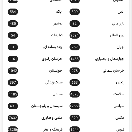
البرز
ایلام
584
809
بازار مالی
بوشهر
485
32
بین الملل
تبلیغات
54
9594
تهران
چند رسانه ای
0
757
چهارمحال و بختیاری
خراسان رضوی
1161
1455
خراسان شمالی
خوزستان
1042
978
زنجان
سبک زندگی
397
653
سلامت
سمنان
1185
4873
سیاسی
سیستان و بلوچستان
491
12668
عکس
علمی و فناوری
7632
329
فارس
فرهنگ و هنر
23256
1244