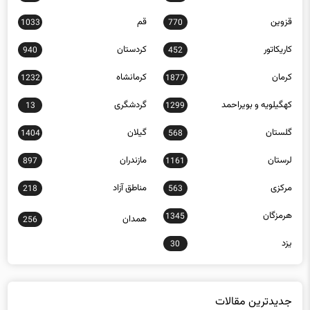
قزوین
قم
1033
770
کاریکاتور
کردستان
940
452
کرمان
کرمانشاه
1232
1877
کهگیلویه و بویراحمد
گردشگری
13
1299
گلستان
گیلان
1404
568
لرستان
مازندران
897
1161
مرکزی
مناطق آزاد
218
563
هرمزگان
1345
همدان
256
یزد
30
جدیدترین مقالات