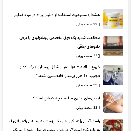
هشدار؛ ممنوعیت استفاده از «تارترازین» در مواد غذایی
22 ساعت پیش
مخالفت شدید یک فوق تخصص روماتولوژی با برخی
داروهای چاقی
22 ساعت پیش
خروج سالانه ۵ هزار نفر از شغل پرستاری/ یک ادعای
عجیب: ۶۰ هزار پرستار خانه‌نشین شدند؟
22 ساعت پیش
آمپول‌های لاغری مناسب چه کسانی است؟
22 ساعت پیش
راستی‌آزمایی| عینکی‌بودن یک پزشک به منزله بی‌اعتمادی او
به «لیزیک» است؟/ جراحان، چشم فرزندان خود را لیزیک
می‌کنند؟
22 ساعت پیش