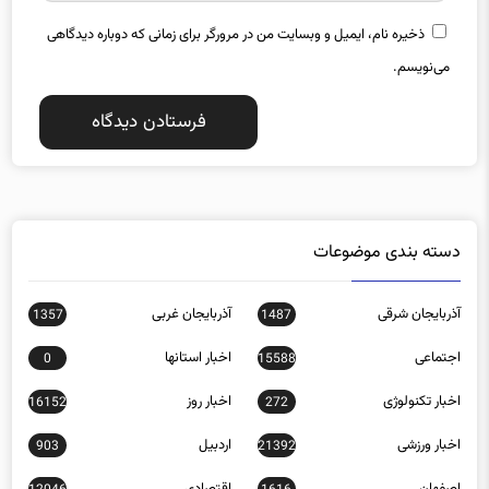
ذخیره نام، ایمیل و وبسایت من در مرورگر برای زمانی که دوباره دیدگاهی
می‌نویسم.
دسته بندی موضوعات
آذربایجان شرقی
آذربایجان غربی
1357
1487
اجتماعی
اخبار استانها
0
15588
اخبار تکنولوژی
اخبار روز
16152
272
اخبار ورزشی
اردبیل
903
21392
اصفهان
اقتصادی
12046
1616