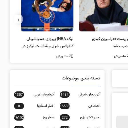
›
پرست فدراسیون کبدی
لیگ NBA| پیروزی صدرنشینان
خط و نشان
صوب شد
کنفرانس شرق و شکست لیکرز در
7 ماه پیش
غیاب جیمز
ه پیش
7 ماه پیش
دسته بندی موضوعات
آذربایجان شرقی
آذربایجان غربی
1357
1487
اجتماعی
اخبار استانها
0
15588
اخبار تکنولوژی
اخبار روز
16152
272