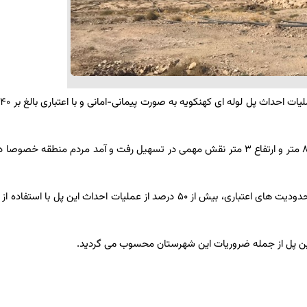
مد
سیاهپور افزود: این پل با ۳۲ دهانه ۲ متری ، به طول ۱۱۷ متر ، عرض ۸ متر و ارتفاع ۳ متر نقش مهمی در تسهیل رفت و آمد مردم منطق
مدیرکل راهداری و‌ حمل و‌ نقل جاده ای فارس ادامه داد: با توجه به محدودیت های اعتباری، بیش از ۵۰ درصد از عملیات احداث این پل 
 این پل از جمله ضروریات این شهرستان محسوب می گردید.