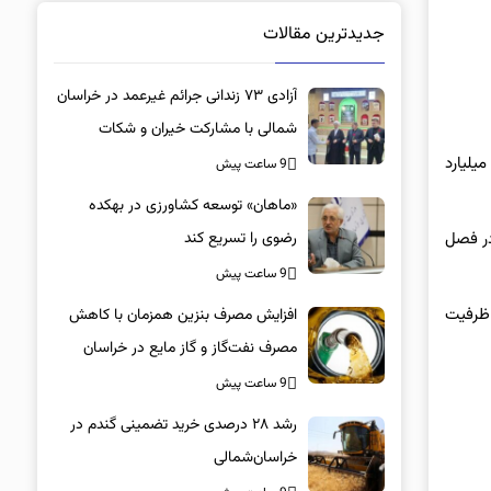
جدیدترین مقالات
آزادی ۷۳ زندانی جرائم غیرعمد در خراسان
شمالی با مشارکت خیران و شکات
یرکل راهداری و‌ حمل و‌نقل جاده ای فارس نیز در این آیین گفت: عملیات احداث پل لوله ای کهنکویه به صورت پیمانی-امانی و با اعتباری بالغ بر ۴۰ میلیارد
9 ساعت پیش
«ماهان» توسعه کشاورزی در بهکده
رضوی را تسریع کند
ه خصوصا در فصل
9 ساعت پیش
با استفاده از ظرفیت
افزایش مصرف بنزین همزمان با کاهش
مصرف نفت‌گاز و گاز مایع در خراسان
شمالی
9 ساعت پیش
رشد ۲۸ درصدی خرید تضمینی گندم در
خراسان‌شمالی