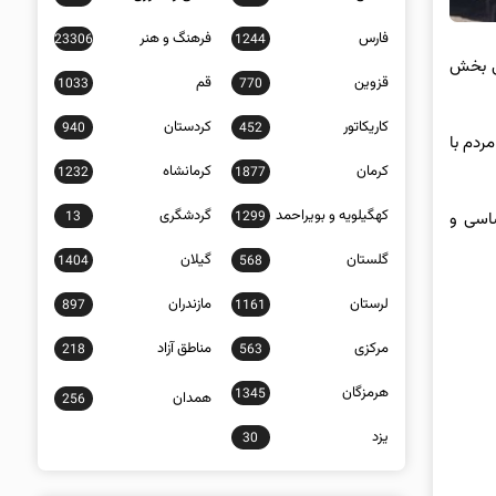
فارس
فرهنگ و هنر
23306
1244
یی بخش
قزوین
قم
1033
770
کاریکاتور
کردستان
940
452
ردم با
کرمان
کرمانشاه
1232
1877
کهگیلویه و بویراحمد
گردشگری
13
1299
اسی و
گلستان
گیلان
1404
568
لرستان
مازندران
897
1161
مرکزی
مناطق آزاد
218
563
هرمزگان
1345
همدان
256
یزد
30