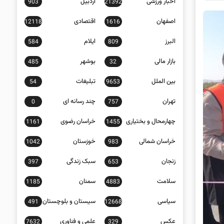
اخبار ورزشی
اردبیل
903
21392
اصفهان
اقتصادی
12118
1616
البرز
ایلام
584
809
بازار مالی
بوشهر
485
32
بین الملل
تبلیغات
54
9653
تهران
چند رسانه ای
0
757
چهارمحال و بختیاری
خراسان رضوی
1161
1455
خراسان شمالی
خوزستان
1042
983
زنجان
سبک زندگی
397
653
سلامت
سمنان
1185
4883
سیاسی
سیستان و بلوچستان
491
12668
عکس
علمی و فناوری
7632
329