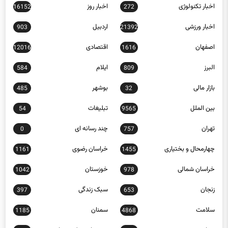
اخبار ورزشی
اردبیل
903
21392
اصفهان
اقتصادی
12016
1616
البرز
ایلام
584
809
بازار مالی
بوشهر
485
32
بین الملل
تبلیغات
54
9565
تهران
چند رسانه ای
0
757
چهارمحال و بختیاری
خراسان رضوی
1161
1455
خراسان شمالی
خوزستان
1042
978
زنجان
سبک زندگی
397
653
سلامت
سمنان
1185
4868
سیاسی
سیستان و بلوچستان
491
12668