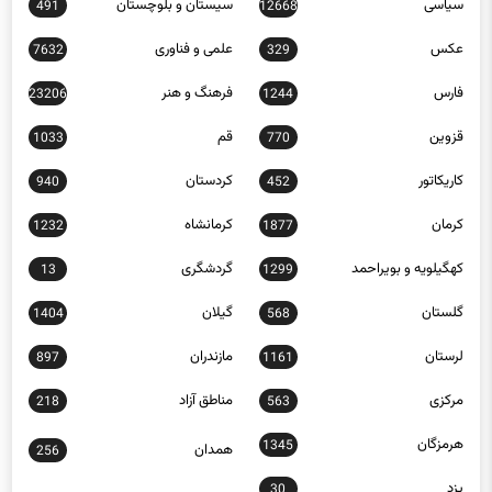
عکس
علمی و فناوری
7632
329
فارس
فرهنگ و هنر
23206
1244
قزوین
قم
1033
770
کاریکاتور
کردستان
940
452
کرمان
کرمانشاه
1232
1877
کهگیلویه و بویراحمد
گردشگری
13
1299
گلستان
گیلان
1404
568
لرستان
مازندران
897
1161
مرکزی
مناطق آزاد
218
563
هرمزگان
1345
همدان
256
یزد
30