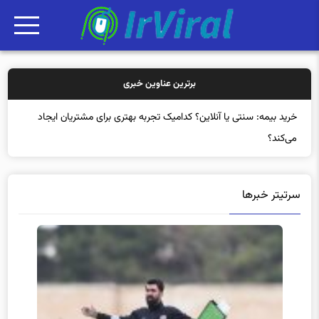
برترین عناوین خبری
خر
سرتیتر خبرها