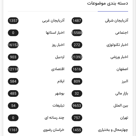
آذربایجان شرقی
آذربایجان غربی
1357
1487
اجتماعی
اخبار استانها
0
15588
اخبار تکنولوژی
اخبار روز
16152
272
اخبار ورزشی
اردبیل
903
21392
اصفهان
اقتصادی
12118
1616
البرز
ایلام
584
809
بازار مالی
بوشهر
485
32
بین الملل
تبلیغات
54
9653
تهران
چند رسانه ای
0
757
چهارمحال و بختیاری
خراسان رضوی
1161
1455
خراسان شمالی
خوزستان
1042
980