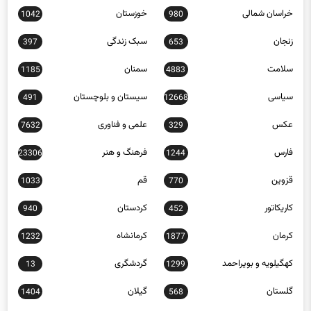
زنجان
سبک زندگی
397
653
سلامت
سمنان
1185
4883
سیاسی
سیستان و بلوچستان
491
12668
عکس
علمی و فناوری
7632
329
فارس
فرهنگ و هنر
23306
1244
قزوین
قم
1033
770
کاریکاتور
کردستان
940
452
کرمان
کرمانشاه
1232
1877
کهگیلویه و بویراحمد
گردشگری
13
1299
گلستان
گیلان
1404
568
لرستان
مازندران
897
1161