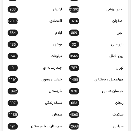
اخبار ورزشی
اردبیل
903
21392
اصفهان
اقتصادی
12016
1616
البرز
ایلام
584
809
بازار مالی
بوشهر
485
32
بین الملل
تبلیغات
54
9565
تهران
چند رسانه ای
0
757
چهارمحال و بختیاری
خراسان رضوی
1161
1455
خراسان شمالی
خوزستان
1042
978
زنجان
سبک زندگی
397
653
سلامت
سمنان
1185
4868
سیاسی
سیستان و بلوچستان
491
12668