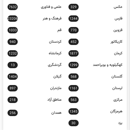
عکس
علمی و فناوری
7632
329
فارس
فرهنگ و هنر
23206
1244
قزوین
قم
1033
770
کاریکاتور
کردستان
940
452
کرمان
کرمانشاه
1232
1877
کهگیلویه و بویراحمد
گردشگری
13
1299
گلستان
گیلان
1404
568
لرستان
مازندران
897
1161
مرکزی
مناطق آزاد
218
563
هرمزگان
1345
همدان
256
یزد
30