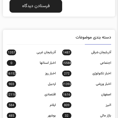
دسته بندی موضوعات
آذربایجان شرقی
آذربایجان غربی
1357
1487
اجتماعی
اخبار استانها
0
15588
اخبار تکنولوژی
اخبار روز
16152
272
اخبار ورزشی
اردبیل
903
21392
اصفهان
اقتصادی
12118
1616
البرز
ایلام
584
809
بازار مالی
بوشهر
485
32