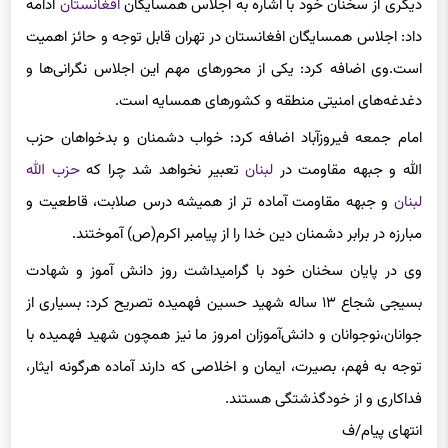
دیگری از سخنان خود با اشاره به اجلاس همسایگان
افغانستان
ادامه
داد: اجلاس همسایگان افغانستان در تهران قابل توجه و حائز اهمیت
است.وی اضافه کرد: یکی از محورهای مهم این اجلاس نگرانی‌ها و
دغدغه‌های امنیتی منطقه و کشورهای همسایه است.
امام جمعه فیروزآباد اضافه کرد: خواب دشمنان و بدخواهان حزب
الله و جبهه مقاومت در
لبنان
تعبیر نخواهد شد چرا که
حزب الله
لبنان
و جبهه مقاومت آماده تر از همیشه درس صلابت، قاطعیت و
مبارزه در برابر دشمنان دین خدا را از پیامبر اکرم(ص) آموختند.
وی در پایان سخنان خود با گرامیداشت روز دانش آموز و شهادت
بسیجی شجاع ۱۳ ساله شهید حسین فهمیده تصریح کرد: بسیاری از
جوانان،نوجوانان و دانش‌آموزان امروز ما نیز همچون شهید فهمیده با
توجه به فهم، بصیرت، ایمان و اخلاصی که دارند آماده هرگونه ایثار،
فداکاری و از خودگذشتگی هستند.
انتهای پیام/ف