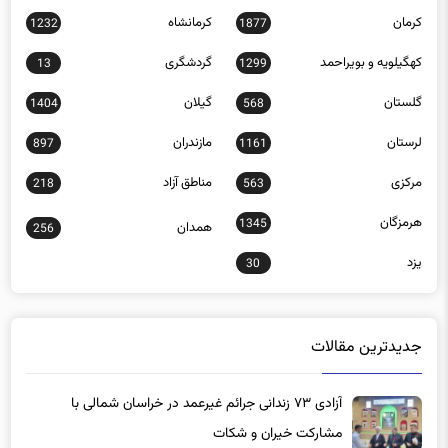
کرمان
کرمانشاه
1232
1877
کهگیلویه و بویراحمد
گردشگری
13
1299
گلستان
گیلان
1404
568
لرستان
مازندران
897
1161
مرکزی
مناطق آزاد
218
563
هرمزگان
1345
همدان
256
یزد
30
جدیدترین مقالات
آزادی ۷۳ زندانی جرائم غیرعمد در خراسان شمالی با
مشارکت خیران و شکات