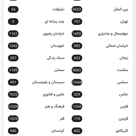
بین الملل
تبلیغات
54
9653
تهران
چند رسانه ای
0
757
چهارمحال و بختیاری
خراسان رضوی
1161
1455
خراسان شمالی
خوزستان
1042
983
زنجان
سبک زندگی
397
653
سلامت
سمنان
1185
4883
سیاسی
سیستان و بلوچستان
491
12668
عکس
علمی و فناوری
7632
329
فارس
فرهنگ و هنر
23306
1244
قزوین
قم
1033
770
کاریکاتور
کردستان
940
452