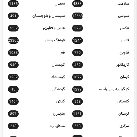
سلامت
سمنان
1185
4883
سیاسی
سیستان و بلوچستان
491
12668
عکس
علمی و فناوری
7632
329
فارس
فرهنگ و هنر
23306
1244
قزوین
قم
1033
770
کاریکاتور
کردستان
940
452
کرمان
کرمانشاه
1232
1877
کهگیلویه و بویراحمد
گردشگری
13
1299
گلستان
گیلان
1404
568
لرستان
مازندران
897
1161
مرکزی
مناطق آزاد
218
563