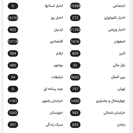
اجتماعی
اخبار استانها
0
15588
اخبار تکنولوژی
اخبار روز
16152
272
اخبار ورزشی
اردبیل
903
21392
اصفهان
اقتصادی
12118
1616
البرز
ایلام
584
809
بازار مالی
بوشهر
485
32
بین الملل
تبلیغات
54
9653
تهران
چند رسانه ای
0
757
چهارمحال و بختیاری
خراسان رضوی
1161
1455
خراسان شمالی
خوزستان
1042
983
زنجان
سبک زندگی
397
653