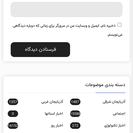
ذخیره نام، ایمیل و وبسایت من در مرورگر برای زمانی که دوباره دیدگاهی
می‌نویسم.
دسته بندی موضوعات
آذربایجان شرقی
آذربایجان غربی
1357
1487
اجتماعی
اخبار استانها
0
15588
اخبار تکنولوژی
اخبار روز
16152
272
اخبار ورزشی
اردبیل
903
21392